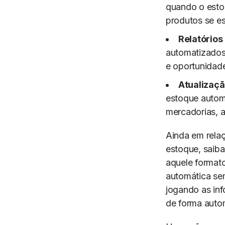
quando o estoq
produtos se e
Relatórios
automatizados
e oportunidade
Atualizaçã
estoque autom
mercadorias, a
Ainda em rela
estoque, saib
aquele format
automática se
jogando as in
de forma auto