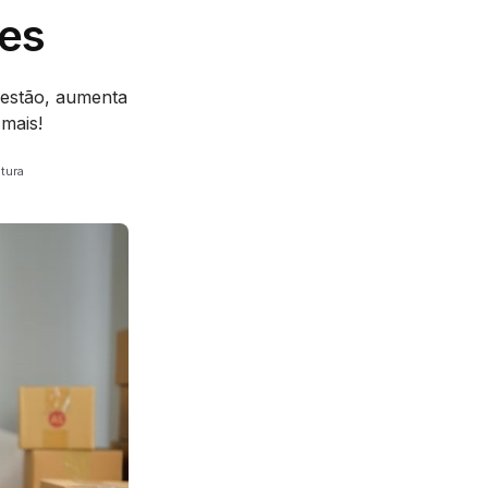
des
gestão, aumenta
 mais!
itura