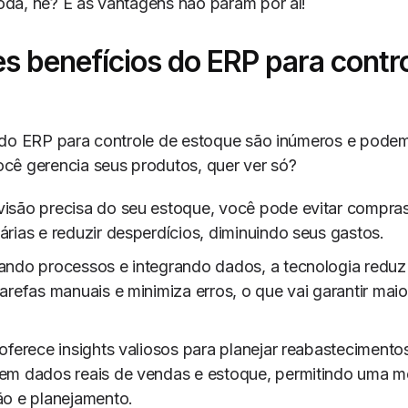
da, né? E as vantagens não param por aí!
s benefícios do ERP para contr
 do ERP para controle de estoque são inúmeros e podem
cê gerencia seus produtos, quer ver só?
isão precisa do seu estoque, você pode evitar compra
rias e reduzir desperdícios, diminuindo seus gastos.
ando processos e integrando dados, a tecnologia redu
arefas manuais e minimiza erros, o que vai garantir mai
oferece insights valiosos para planejar reabasteciment
em dados reais de vendas e estoque, permitindo uma m
o e planejamento.