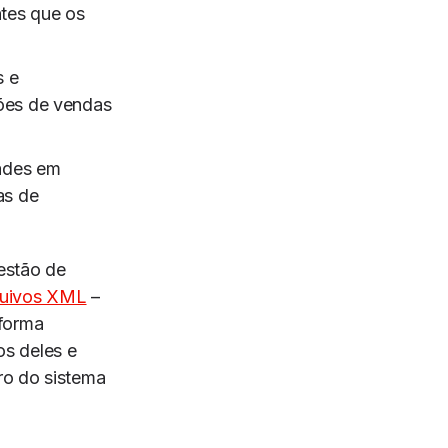
ntes que os
s e
ões de vendas
dades em
as de
estão de
quivos XML
–
 forma
s deles e
ro do sistema