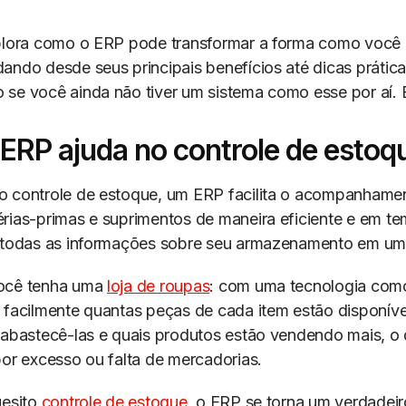
xplora como o ERP pode transformar a forma como você 
ando desde seus principais benefícios até dicas prática
se você ainda não tiver um sistema como esse por aí. B
ERP ajuda no controle de estoq
o controle de estoque, um ERP facilita o acompanhame
rias-primas e suprimentos de maneira eficiente e em tem
a todas as informações sobre seu armazenamento em um 
ocê tenha uma
loja de roupas
: com uma tecnologia com
 facilmente quantas peças de cada item estão disponív
eabastecê-las e quais produtos estão vendendo mais, o 
por excesso ou falta de mercadorias.
uesito
controle de estoque
, o ERP se torna um verdadeir