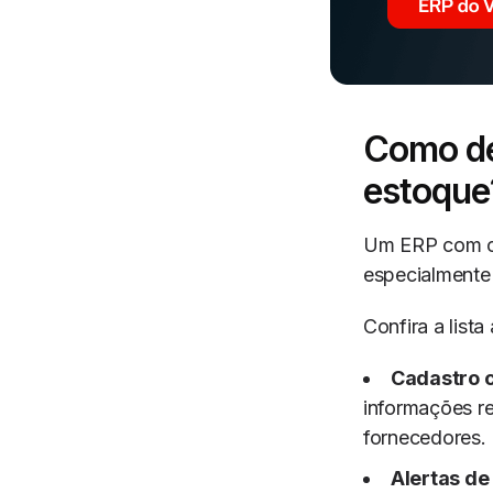
Como de
estoque
Um ERP com co
especialmente
Confira a list
Cadastro 
informações re
fornecedores.
Alertas de