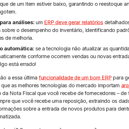
ue de um item estiver baixo, garantindo o reestoque a
sgotem.
 para análises:
um
ERP deve gerar relatórios
detalhado
 sobre o desempenho do inventário, identificando padr
s de melhoria.
o automática:
se a tecnologia não atualizar as quanti
aticamente conforme ocorrem vendas ou novas entrad
lgo está errado!
ção a essa última
funcionalidade de um bom ERP
para g
a que as melhores tecnologias do mercado importam
ar
o da Nota Fiscal que você recebe de fornecedores – de
mpre que você recebe uma reposição, extraindo os dado
formações sobre a entrada de novos produtos para dent
matizada.