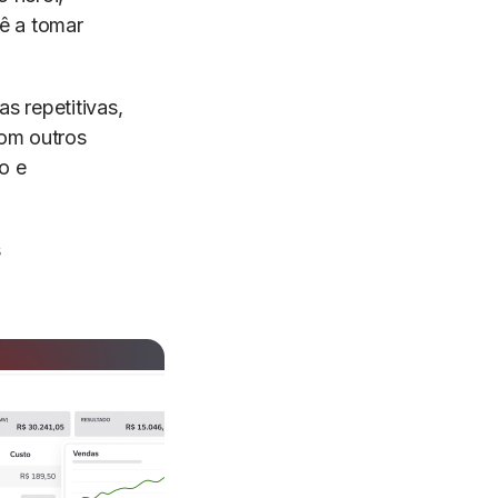
ê a tomar
as repetitivas,
com outros
o e
s