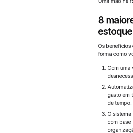
Uma mão na ro
8 maiore
estoque
Os benefícios
forma como vo
Com uma v
desnecessá
Automatiz
gasto em t
de tempo.
O sistema 
com base 
organizaçã