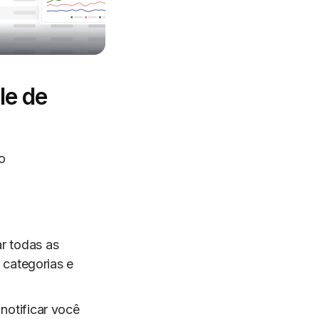
le de
o
r todas as
 categorias e
 notificar você