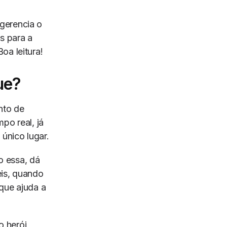
gerencia o
s para a
oa leitura!
ue?
nto de
po real, já
único lugar.
o essa, dá
eis, quando
que ajuda a
o herói,