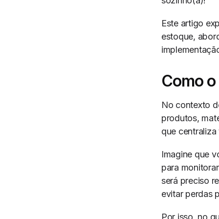
sozinho(a)!
Este artigo e
estoque, abord
implementação 
Como o 
No contexto d
produtos, maté
que centraliz
Imagine que v
para monitorar
será preciso r
evitar perdas 
Por isso, no q