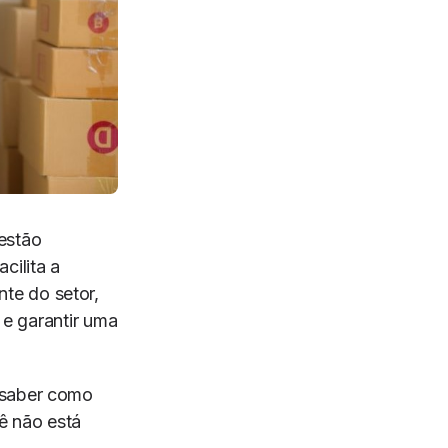
estão
cilita a
te do setor,
 e garantir uma
 saber como
cê não está