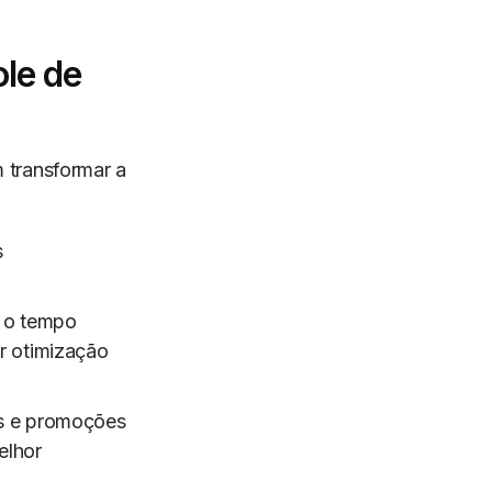
ole de
 transformar a
s
z o tempo
or otimização
os e promoções
elhor