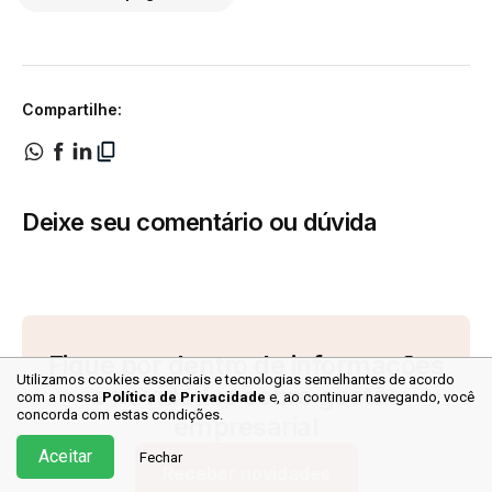
Compartilhe:
Deixe seu comentário ou dúvida
Fique por dentro de informações
Utilizamos cookies essenciais e tecnologias semelhantes de acordo
e novidades sobre gestão
com a nossa
Política de Privacidade
e, ao continuar
navegando, você
concorda com estas condições.
empresarial
Aceitar
Fechar
Receber novidades