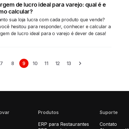
gem de lucro ideal para varejo: qual é e
mo calcular?
nto sua loja lucra com cada produto que vende?
você hesitou para responder, conhecer e calcular a
gem de lucro ideal para o varejo é dever de casa!
7
8
9
10
11
12
13
novar
Produtos
Suporte
ERP para Restaurantes
Contato