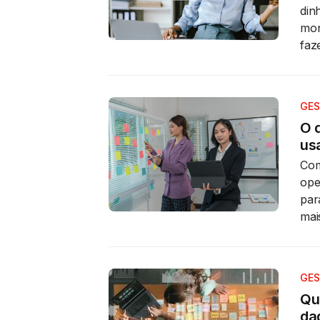
din
mon
faze
GES
O 
us
Com
ope
par
mai
GES
Qu
da