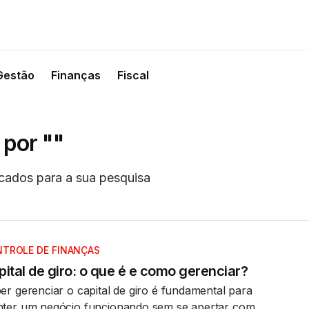
Gestão
Finanças
Fiscal
 por ""
cados para a sua pesquisa
TROLE DE FINANÇAS
ital de giro: o que é e como gerenciar?
er gerenciar o capital de giro é fundamental para
ter um negócio funcionando sem se apertar com