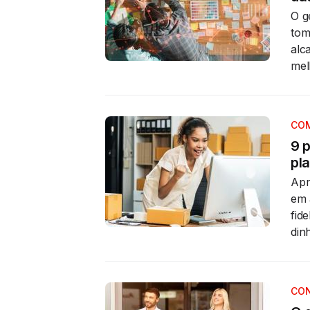
O g
tom
alc
mel
COM
9 
pl
Apr
em 
fid
din
CON