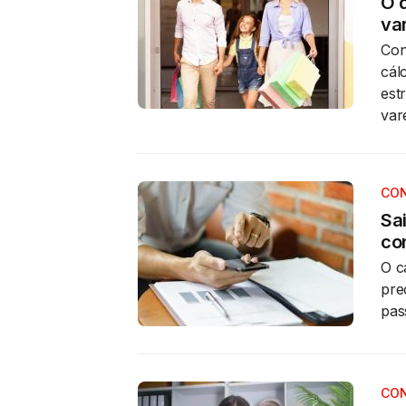
O 
va
Con
cál
est
var
CON
Sa
con
O c
pre
pas
CON