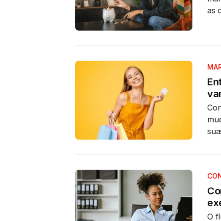
as 
MAR
En
va
Con
mud
sua
CON
Co
ex
O f