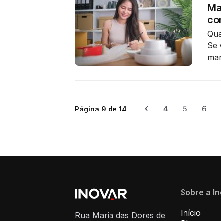
Mar
co
Qua
Se 
mar
4
5
6
Página 9 de 14
Sobre a I
Início
Rua Maria das Dores de