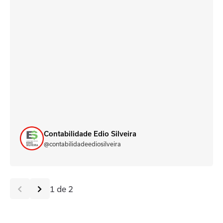
Contabilidade Edio Silveira
Sulcontábil
@contabilidadeediosilveira
@sulcontabilsc
1 de 2