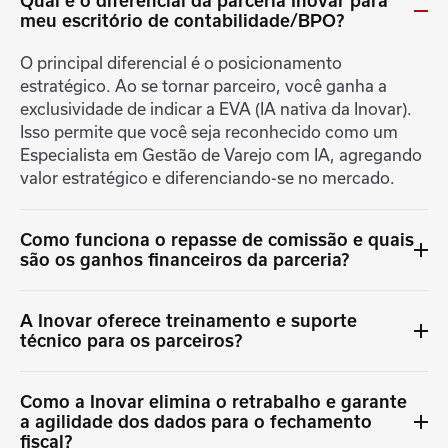
Qual é o diferencial da parceria Inovar para
meu escritório de contabilidade/BPO?
O principal diferencial é o posicionamento
estratégico. Ao se tornar parceiro, você ganha a
exclusividade de indicar a EVA (IA nativa da Inovar).
Isso permite que você seja reconhecido como um
Especialista em Gestão de Varejo com IA, agregando
valor estratégico e diferenciando-se no mercado.
Como funciona o repasse de comissão e quais
são os ganhos financeiros da parceria?
A Inovar oferece 30% de comissão sobre o valor do
A Inovar oferece treinamento e suporte
contrato do cliente indicado, referente ao primeiro
técnico para os parceiros?
ano de parceria. Além desse ganho direto, a
inteligência da EVA facilita o upsell e ajuda a justificar
Sim, a Inovar tem um forte compromisso com a
seus serviços de alto valor, gerando uma fonte de
Como a Inovar elimina o retrabalho e garante
capacitação dos parceiros. Fornecemos treinamento
receita adicional.
a agilidade dos dados para o fechamento
completo para otimizar o uso das integrações,
fiscal?