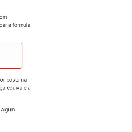
com
car a fórmula
e
dor costuma
ça equivale a
e algum