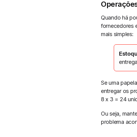
Operações
Quando há pou
fornecedores e
mais simples:
Estoqu
entreg
Se uma papelar
entregar os pr
8 x 3 = 24 uni
Ou seja, mante
problema acon