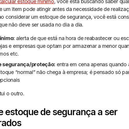
calcular estoque mínimo
, você está buscando saber qua
 um item pode atingir antes da necessidade de realiza
ao considerar um estoque de segurança, você está con
 que não deve ser usada no dia a dia.
ínimo:
alerta de que está na hora de reabastecer ou es
ojas e empresas que optam por armazenar a menor quan
mos etc.
e segurança/proteção:
entra em cena apenas quando a
estoque “normal” não chega à empresa; é pensado só pa
epcionais
ui o outro.
e estoque de segurança a ser
rados