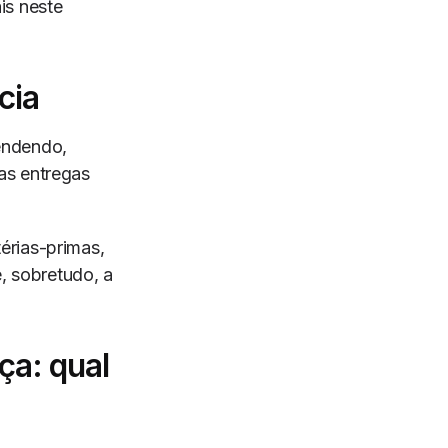
is neste
cia
endendo,
as entregas
érias-primas,
, sobretudo, a
ça: qual