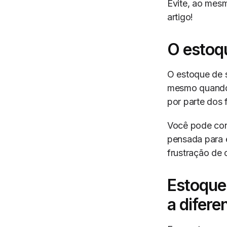
Evite, ao mesm
artigo!
O estoq
O estoque de 
mesmo quando 
por parte dos
Você pode con
pensada para e
frustração de 
Estoque
a difere