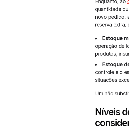
Enquanto, ao
quantidade que
novo pedido, 
reserva extra,
Estoque m
operação de l
produtos, insu
Estoque d
controle e o 
situações exc
Um não substit
Níveis d
conside