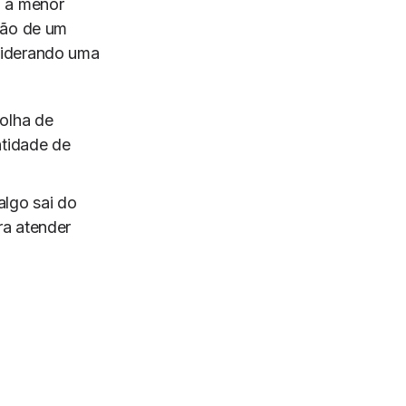
l a menor
ção de um
siderando uma
colha de
tidade de
lgo sai do
ra atender