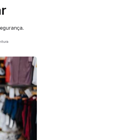
ar
segurança.
eitura