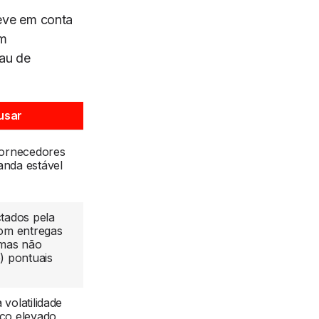
eve em conta
em
au de
usar
ornecedores
anda estável
tados pela
com entregas
(mas não
) pontuais
volatilidade
co elevado