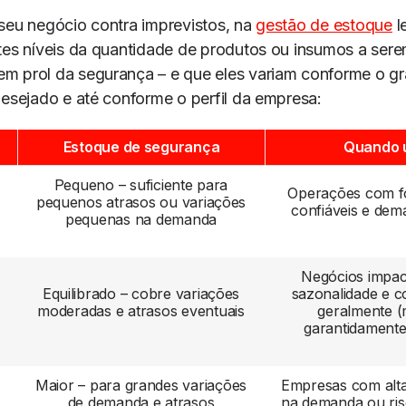
seu negócio contra imprevistos, na
gestão de estoque
l
tes níveis da quantidade de produtos ou insumos a ser
m prol da segurança – e que eles variam conforme o gr
desejado e até conforme o perfil da empresa:
Estoque de segurança
Quando 
Pequeno – suficiente para
Operações com f
pequenos atrasos ou variações
confiáveis e dem
pequenas na demanda
Negócios impac
Equilibrado – cobre variações
sazonalidade e 
moderadas e atrasos eventuais
geralmente 
garantidamente
Maior – para grandes variações
Empresas com alta 
de demanda e atrasos
na demanda ou ris