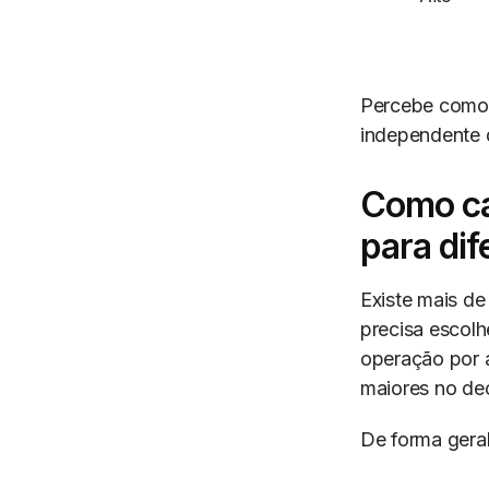
Percebe como 
independente 
Como ca
para di
Existe mais de
precisa escolh
operação por a
maiores no de
De forma geral