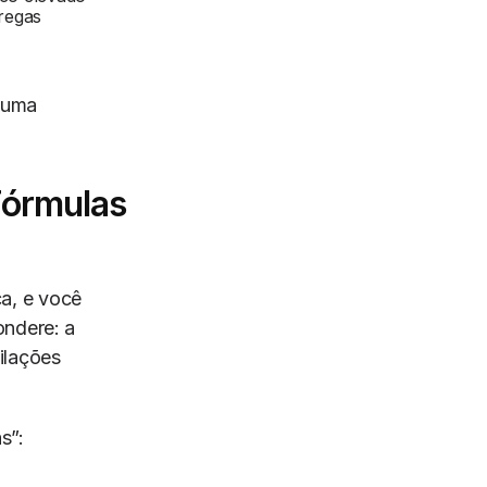
regas
huma
Fórmulas
a, e você
ondere: a
ilações
s”: