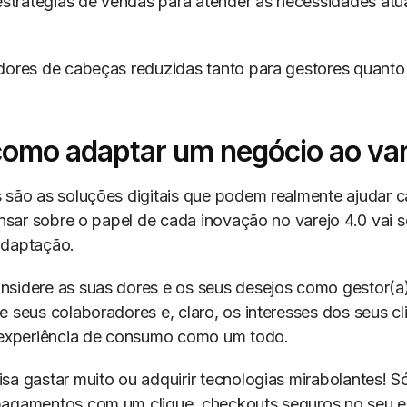
estratégias de vendas para atender às necessidades atu
dores de cabeças reduzidas tanto para gestores quanto
como adaptar um negócio ao var
 são as soluções digitais que podem realmente ajudar 
pensar sobre o papel de cada inovação no varejo 4.0 vai s
adaptação.
sidere as suas dores e os seus desejos como gestor(a)
e seus colaboradores e, claro, os interesses dos seus cl
à experiência de consumo como um todo.
sa gastar muito ou adquirir tecnologias mirabolantes! S
pagamentos com um clique, checkouts seguros no seu