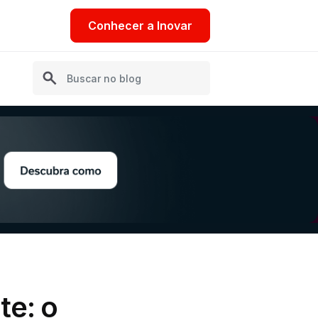
Conhecer a Inovar
te: o