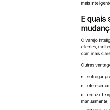
mais inteligent
E quais 
mudanç
O varejo intel
clientes, melh
com mais clar
Outras vantage
entregar pr
oferecer u
reduzir tem
manualmente;