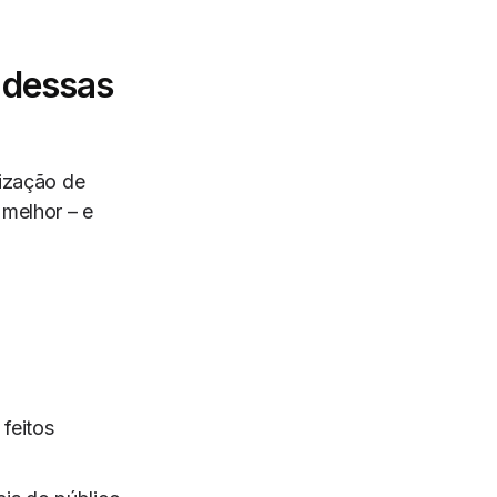
e dessas
lização de
 melhor – e
feitos