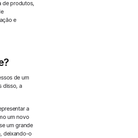
a de produtos,
de
zação e
te?
cessos de um
 disso, a
epresentar a
como um novo
-se um grande
o, deixando-o