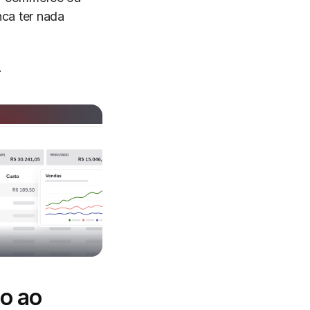
nca ter nada
.
o ao