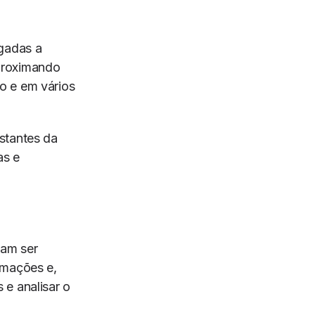
igadas a
proximando
o e em vários
stantes da
as e
sam ser
rmações e,
 e analisar o