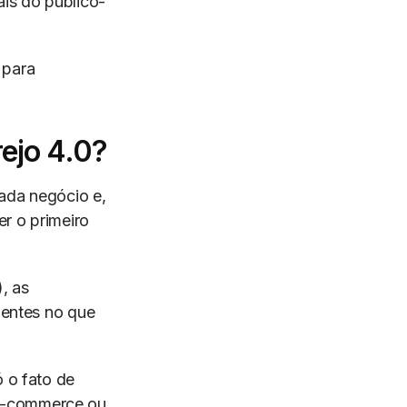
ais do público-
 para
ejo 4.0?
cada negócio e,
er o primeiro
, as
ientes no que
ó o fato de
 e-commerce ou