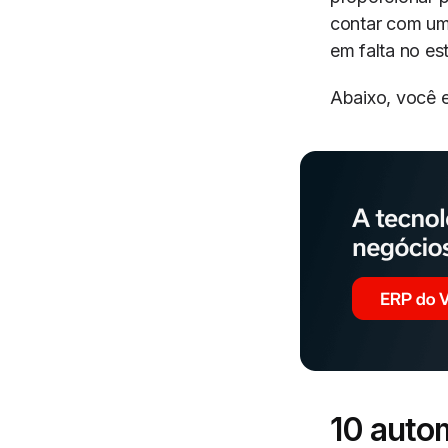
contar com u
em falta no es
Abaixo, você e
10 auto