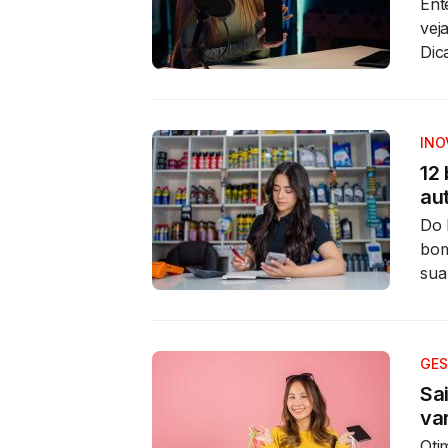
Ent
vej
Dica
INO
12
au
Do 
bom
sua
GES
Sa
var
Oti