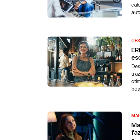
cal
aut
GES
ER
esc
Des
tra
oti
boa
MAR
Ma
faz