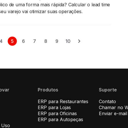
lico de uma forma mais rápida? Calcular o lead time
seu varejo vai otimizar suas operações.
4
5
6
7
8
9
10
novar
Produtos
Suporte
ERP para Restaurantes
Contato
ERP para Lojas
Chamar no 
ERP para Oficinas
Enviar e-mail
ERP para Autopeças
 Uso