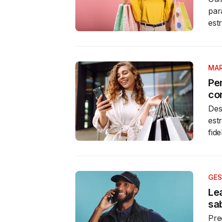
par
est
MAR
Per
co
Des
est
fid
GES
Le
sab
Pre