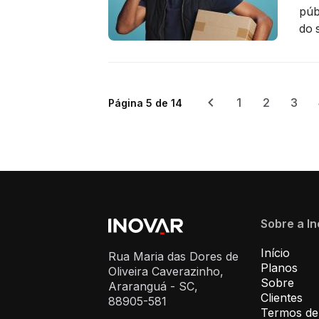
púb
do 
1
2
3
Página 5 de 14
Sobre a I
Início
Rua Maria das Dores de
Planos
Oliveira Caverazinho,
Sobre
Araranguá - SC,
Clientes
88905-581
Termos de