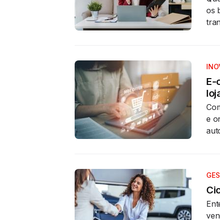
os 
tra
INO
E-
loj
Com
e o
aut
GES
Ci
Ent
ven