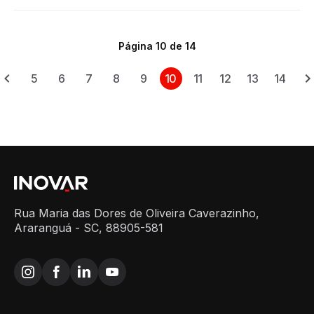
Página 10 de 14
5
6
7
8
9
10
11
12
13
14
Rua Maria das Dores de Oliveira Caverazinho,
Araranguá - SC, 88905-581