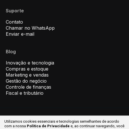
Suporte
Contato
Chamar no WhatsApp
Enviar e-mail
Blog
Inovação e tecnologia
Compras e estoque
Marketing e vendas
Gestão do negócio
Controle de finanças
Fiscal e tributário
Utilizamos cookies essenciais e tecnologias semelhantes de acordo
© 2026 Inovar ® Todos os direitos reservados.
com a nossa
Política de Privacidade
e, ao continuar
navegando, você