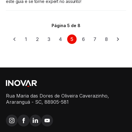
este guia e se torne expert no assunto!
Página 5 de 8
1
2
3
4
5
6
7
8
Rua Maria das Dores de Oliveira Caverazinho,
Araranguá - SC, 88905-581