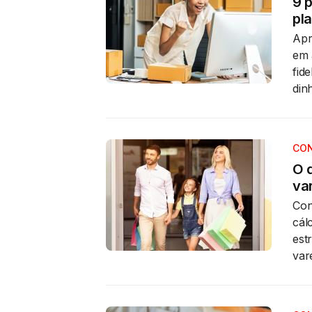
9 
pl
Apr
em 
fid
din
CON
O 
va
Con
cál
est
var