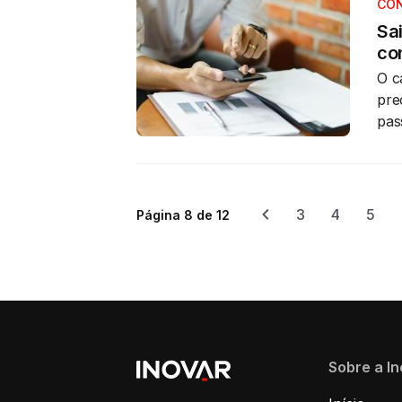
CON
Sa
con
O c
pre
pas
3
4
5
Página 8 de 12
Sobre a I