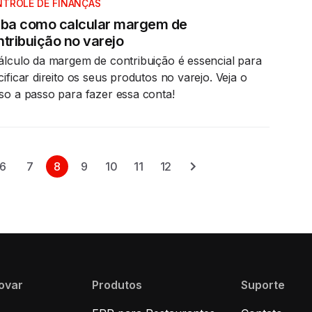
TROLE DE FINANÇAS
iba como calcular margem de
tribuição no varejo
álculo da margem de contribuição é essencial para
cificar direito os seus produtos no varejo. Veja o
so a passo para fazer essa conta!
6
7
8
9
10
11
12
novar
Produtos
Suporte