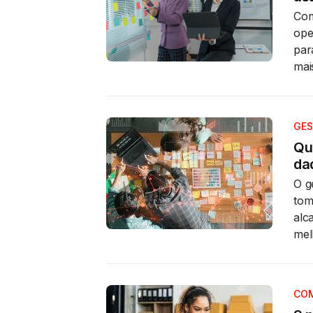
Com
ope
par
mai
GES
Qu
da
O g
tom
alc
mel
COM