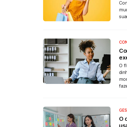
Con
mud
sua
CON
Co
ex
O f
din
mon
faze
GES
O 
us