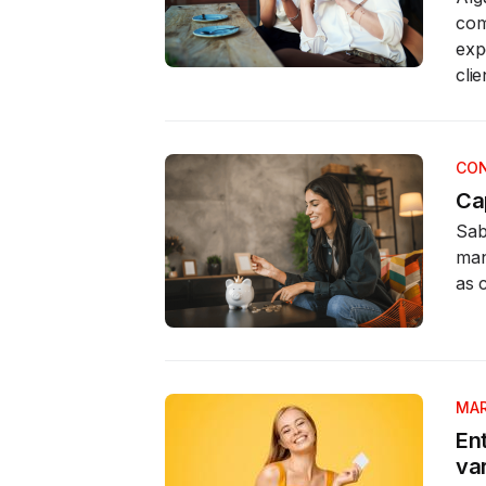
com
exp
clie
CON
Cap
Sab
man
as 
MAR
En
va