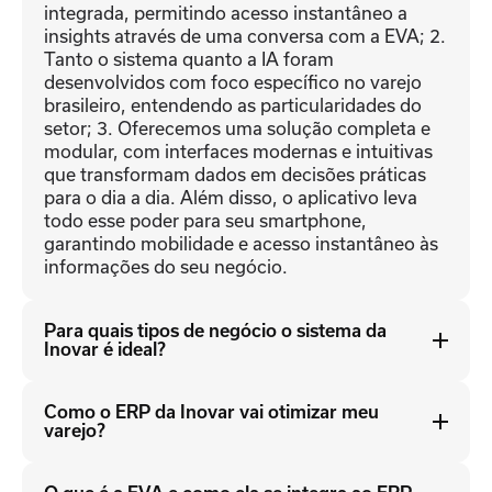
integrada, permitindo acesso instantâneo a
insights através de uma conversa com a EVA; 2.
Tanto o sistema quanto a IA foram
desenvolvidos com foco específico no varejo
brasileiro, entendendo as particularidades do
setor; 3. Oferecemos uma solução completa e
modular, com interfaces modernas e intuitivas
que transformam dados em decisões práticas
para o dia a dia. Além disso, o aplicativo leva
todo esse poder para seu smartphone,
garantindo mobilidade e acesso instantâneo às
informações do seu negócio.
Para quais tipos de negócio o sistema da
Inovar é ideal?
De pequenas lojas a grandes redes, o sistema
Como o ERP da Inovar vai otimizar meu
de gestão Inovar oferece soluções completas
varejo?
para impulsionar os objetivos do seu negócio
no setor varejista.
O ERP Inovar integra informações, agilizando