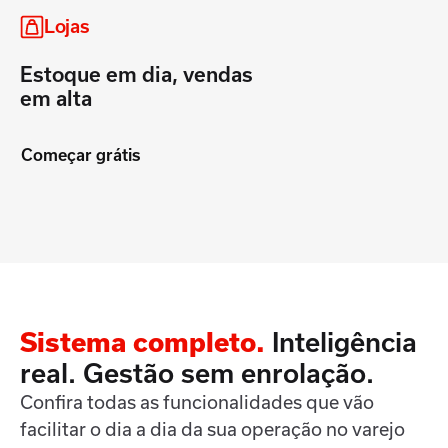
Lojas
Serviços
Oficinas
Distribuidoras
Supermercados
E-commerce
Restaurantes e Bares
Outros
Estoque em dia, vendas
Eficiência que encanta
Gestão segura para
Controle total para uma
Integração das gôndolas
Segurança para
Organização do cardápio
Processos simplificados
em alta
seus clientes
acelerar seus resultados
logística eficiente
ao caixa
transformar cliques em
ao pagamento
que ajudam a vender mais
vendas
Começar grátis
Começar grátis
Começar grátis
Começar grátis
Começar grátis
Começar grátis
Começar grátis
Começar grátis
Sistema completo.
Inteligência
real.
Gestão sem enrolação.
Confira todas as funcionalidades que vão
facilitar o dia a dia da sua operação no varejo