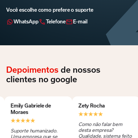
Você escolhe como prefere o suporte
WhatsApp
Telefone
E-mail
Depoimentos
de nossos
clientes no google
riele de
Zety Rocha
Dr. José A
Bem Perei
Como não falar bem
desta empresa?
umanizado.
Empresa mu
Qualidade, sistema feito
esa que se
e versátil. 