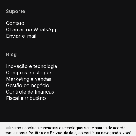
Suporte
Contato
Chamar no WhatsApp
Enviar e-mail
Blog
Inovação e tecnologia
Compras e estoque
Marketing e vendas
Gestão do negócio
Controle de finanças
Fiscal e tributário
Utilizamos cookies essenciais e tecnologias semelhantes de acordo
© 2026 Inovar ® Todos os direitos reservados.
com a nossa
Política de Privacidade
e, ao continuar
navegando, você